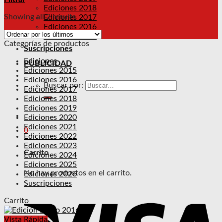
Ediciones 2018
Showing all 2 results
Ediciones 2017
Ediciones 2016
Ediciones 2015
Categorías de productos
Suscripciones
Ediciones
PUBLICIDAD
Ediciones 2015
Ediciones 2016
Buscar por:
Ediciones 2017
Ediciones 2018
Ediciones 2019
Ediciones 2020
Ediciones 2021
0
Ediciones 2022
Ediciones 2023
Carrito
Ediciones 2024
Ediciones 2025
No hay productos en el carrito.
Ediciones 2026
Suscripciones
Carrito
Vista Rápida