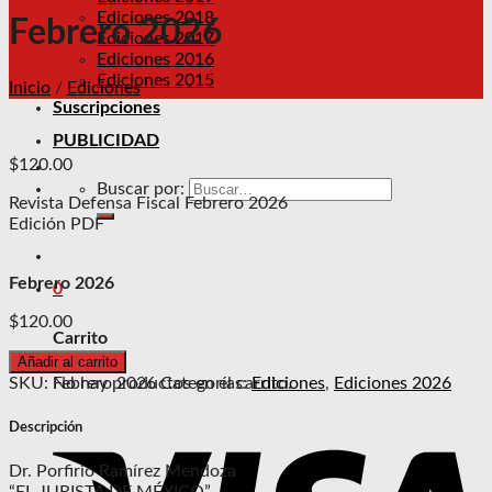
Ediciones 2018
Febrero 2026
Ediciones 2017
Ediciones 2016
Ediciones 2015
Inicio
/
Ediciones
Suscripciones
PUBLICIDAD
$
120.00
Buscar por:
Revista Defensa Fiscal Febrero 2026
Edición PDF
Febrero 2026
0
$
120.00
Carrito
Añadir al carrito
No hay productos en el carrito.
SKU:
Febrero 2026
Categorías:
Ediciones
,
Ediciones 2026
Descripción
Dr. Porfirio Ramírez Mendoza