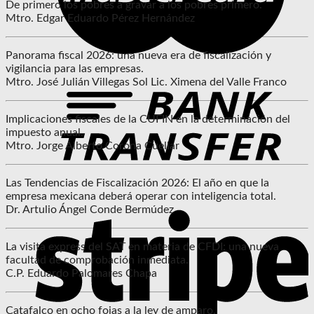
De primero los pobres a gravar a los pobres primero.
Mtro. Edgar Eduardo Pérez Hernández
Panorama fiscal 2026: una nueva era de fiscalización y
vigilancia para las empresas.
Mtro. José Julián Villegas Sol Lic. Ximena del Valle Franco
Implicaciones fiscales de la CUFIN en la determinación del
impuesto anual.
Mtro. Jorge Alberto Corona Cuellar
Las Tendencias de Fiscalización 2026: El año en que la
empresa mexicana deberá operar con inteligencia total.
Dr. Artulio Ángel Conde Bermúdez
La visita express del SAT en materia de CFDI: una nueva
facultad de comprobación inmediata.
C.P. Eduardo Palomares Chapa
Catafalco en ocho fojas a la ley de amparo.