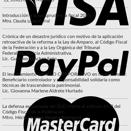
“EL JURISTA DE MÉXICO”
Introducción a la jurisprudencia fiscal 2025.
Mtra. Claudia López Corral
Crónica de un desastre jurídico con motivo de la aplicación
retroactiva de la reforma a la Ley de Amparo, al Código Fiscal
de la Federación y a la Ley Orgánica del Tribunal
Federal de Justicia Administrativa.
Lic. Gustavo Sánchez Soto
El levantamiento del VELO CORPORATIVO en materia fiscal:
Beneficiario controlador y responsabilidad solidaria como
técnicas de trascendencia patrimonial.
Lic. Giovanna Marlene Aldrete Hurtado
La defensa escalonada del EDO frente al artículo 69-B del
Código Fiscal de la Federación.
Mtro. Héctor Rafael Vergara Rodríguez